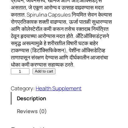
प्रथिने, जीवनसत्त्वे, खनिजे आणि अँटिऑक्सिडंट्स
असतात, जे एकूण आरोग्य व उत्साह वाढवण्यास मदत
करतात. Spirulina Capsules नियमित सेवन केल्यास
रोगप्रतिकारक शक्ती वाढण्यास, ऊर्जा पातळी सुधारण्यास
आणि कोलेस्टेरॉल कमी करून तसेच रक्तदाब नियंत्रित
ठेवून हृदयाच्या आरोग्यास मदत होते. अँटिऑक्सिडंट्सने
समृद्ध असल्यामुळे हे शरीरातील विषारी घटक बाहेर
टाकण्यास (डिटॉक्सिफिकेशन), पेशींना ऑक्सिडेटिव्ह
ताणापासून संरक्षण देण्यास आणि दीर्घकालीन आजारांचा
धोका कमी करण्यास सहाय्यक ठरते.
S
Add to cart
P
I
Category:
Health Supplement
R
Description
U
L
Reviews (0)
I
N