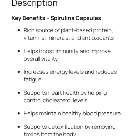
Description
A
C
A
Key Benefits – Spirulina Capsules
P
Rich source of plant-based protein,
S
vitamins, minerals, and antioxidants
U
L
Helps boost immunity and improve
E
overall vitality
q
u
Increases energy levels and reduces
a
fatigue
n
t
Supports heart health by helping
i
control cholesterol levels
t
Helps maintain healthy blood pressure
y
Supports detoxification by removing
toxins from the body