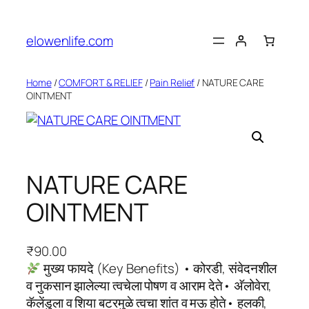
Skip
to
elowenlife.com
content
Home
/
COMFORT & RELIEF
/
Pain Relief
/ NATURE CARE
OINTMENT
NATURE CARE
OINTMENT
₹
90.00
मुख्य फायदे (Key Benefits) • कोरडी, संवेदनशील
व नुकसान झालेल्या त्वचेला पोषण व आराम देते• अ‍ॅलोवेरा,
कॅलेंडुला व शिया बटरमुळे त्वचा शांत व मऊ होते• हलकी,