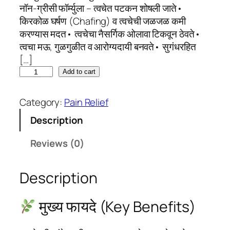
नॉन-ग्रीसी फॉर्म्युला – त्वचेत पटकन शोषली जाते•
किरकोळ घर्षण (Chafing) व त्वचेची जळजळ कमी
करण्यास मदत• त्वचेचा नैसर्गिक ओलावा टिकवून ठेवते•
त्वचा मऊ, गुळगुळीत व आरोग्यदायी बनवते• सुगंधरहित
[…]
N
Add to cart
A
T
Category:
Pain Relief
U
Description
R
E
Reviews (0)
C
A
Description
R
E
O
मुख्य फायदे (Key Benefits)
I
N