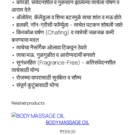
• कोरडी, संवेदनशील व नुकसान झालेल्या त्वचेला पोषण व
T
आराम देते
M
• अ‍ॅलोवेरा, कॅलेंडुला व शिया बटरमुळे त्वचा शांत व मऊ होते
E
• हलकी, नॉन-ग्रीसी फॉर्म्युला – त्वचेत पटकन शोषली जाते
N
• किरकोळ घर्षण (Chafing) व त्वचेची जळजळ कमी
T
करण्यास मदत
q
• त्वचेचा नैसर्गिक ओलावा टिकवून ठेवते
u
• त्वचा मऊ, गुळगुळीत व आरोग्यदायी बनवते
a
• सुगंधरहित (Fragrance-Free) – अतिसंवेदनशील
n
त्वचेसाठी योग्य
t
• रोजच्या वापरासाठी सुरक्षित व सौम्य
i
• संपूर्ण कुटुंबासाठी योग्य
t
y
Related products
BODY MASSAGE OIL
₹
399.00