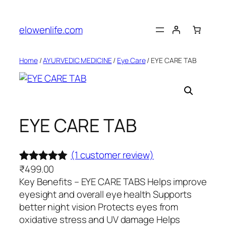
Skip
to
elowenlife.com
content
Home
/
AYURVEDIC MEDICINE
/
Eye Care
/ EYE CARE TAB
EYE CARE TAB
(1 customer review)
₹
499.00
Rated
1
5.00
Key Benefits – EYE CARE TABS Helps improve
out of 5
eyesight and overall eye health Supports
based on
better night vision Protects eyes from
customer
oxidative stress and UV damage Helps