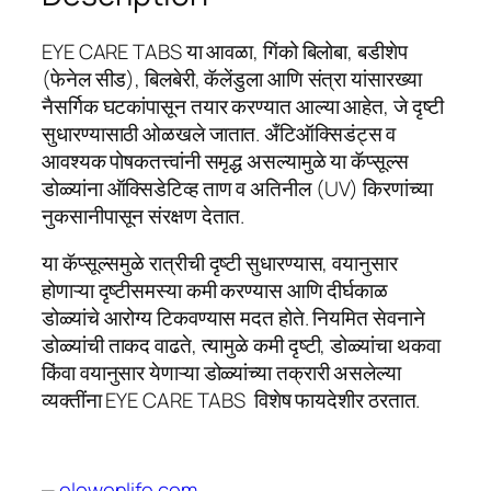
B
q
EYE CARE TABS या आवळा, गिंको बिलोबा, बडीशेप
u
(फेनेल सीड), बिलबेरी, कॅलेंडुला आणि संत्रा यांसारख्या
a
नैसर्गिक घटकांपासून तयार करण्यात आल्या आहेत, जे दृष्टी
n
सुधारण्यासाठी ओळखले जातात. अँटिऑक्सिडंट्स व
t
आवश्यक पोषकतत्त्वांनी समृद्ध असल्यामुळे या कॅप्सूल्स
i
डोळ्यांना ऑक्सिडेटिव्ह ताण व अतिनील (UV) किरणांच्या
t
नुकसानीपासून संरक्षण देतात.
y
या कॅप्सूल्समुळे रात्रीची दृष्टी सुधारण्यास, वयानुसार
होणाऱ्या दृष्टीसमस्या कमी करण्यास आणि दीर्घकाळ
डोळ्यांचे आरोग्य टिकवण्यास मदत होते. नियमित सेवनाने
डोळ्यांची ताकद वाढते, त्यामुळे कमी दृष्टी, डोळ्यांचा थकवा
किंवा वयानुसार येणाऱ्या डोळ्यांच्या तक्रारी असलेल्या
व्यक्तींना EYE CARE TABS विशेष फायदेशीर ठरतात.