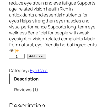
rating
reduce eye strain and eye fatigue Supports
age-related vision health Rich in
antioxidants and essential nutrients for
eyes Helps strengthen eye muscles and
visual performance Supports long-term eye
wellness Beneficial for people with weak
eyesight or vision-related complaints Made
from natural, eye-friendly herbal ingredients
E
Add to cart
Y
E
Category:
Eye Care
C
Description
A
R
Reviews (1)
E
T
Description
A